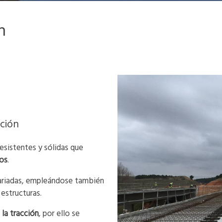
ón
ción
esistentes y sólidas que
os
.
ariadas, empleándose también
estructuras.
 la tracción
, por ello se