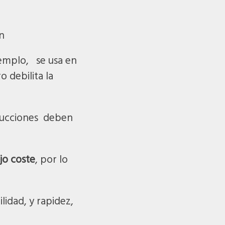
n
jemplo, se usa en
o debilita la
trucciones deben
jo coste
, por lo
lidad, y rapidez,