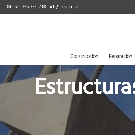
☎
619 356 353
/ ✉
ach@achperitia.es
Construcción
Reparación
Estructur