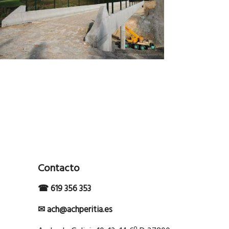
Contacto
☎ 619 356 353
✉ ach@achperitia.es